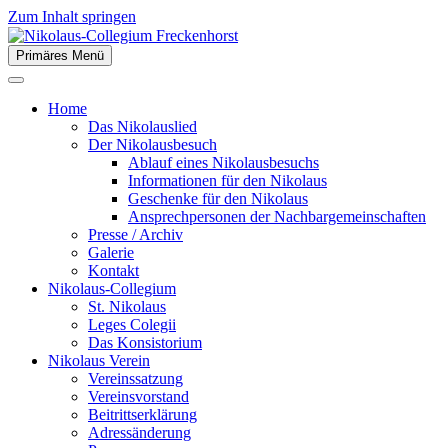
Zum Inhalt springen
Primäres Menü
der Stiftsstadt Freckenhorst e.V.
Nikolaus-Collegium Freckenhor
Home
Das Nikolauslied
Der Nikolausbesuch
Ablauf eines Nikolausbesuchs
Informationen für den Nikolaus
Geschenke für den Nikolaus
Ansprechpersonen der Nachbargemeinschaften
Presse / Archiv
Galerie
Kontakt
Nikolaus-Collegium
St. Nikolaus
Leges Colegii
Das Konsistorium
Nikolaus Verein
Vereinssatzung
Vereinsvorstand
Beitrittserklärung
Adressänderung