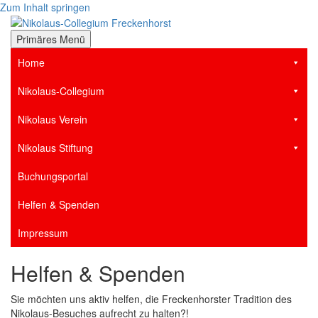
Zum Inhalt springen
der Stiftsstadt Freckenhorst e.V.
Primäres Menü
Nikolaus-Collegium
Home
Freckenhorst
Nikolaus-Collegium
Nikolaus Verein
Nikolaus Stiftung
Buchungsportal
Helfen & Spenden
Impressum
Helfen & Spenden
Sie möchten uns aktiv helfen, die Freckenhorster Tradition des
Nikolaus-Besuches aufrecht zu halten?!