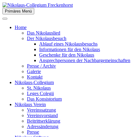
Zum
Inhalt
Primäres Menü
der Stiftsstadt Freckenhorst e.V.
springen
Nikolaus-Collegium
Home
Freckenhorst
Das Nikolauslied
Der Nikolausbesuch
Ablauf eines Nikolausbesuchs
Informationen für den Nikolaus
Geschenke für den Nikolaus
Ansprechpersonen der Nachbargemeinschaften
Presse / Archiv
Galerie
Kontakt
Nikolaus-Collegium
St. Nikolaus
Leges Colegii
Das Konsistorium
Nikolaus Verein
Vereinssatzung
Vereinsvorstand
Beitrittserklärung
Adressänderung
Presse