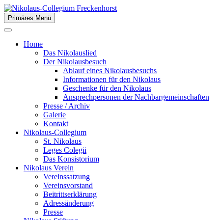
Zum
Inhalt
Primäres Menü
der Stiftsstadt Freckenhorst e.V.
springen
Nikolaus-Collegium
Home
Freckenhorst
Das Nikolauslied
Der Nikolausbesuch
Ablauf eines Nikolausbesuchs
Informationen für den Nikolaus
Geschenke für den Nikolaus
Ansprechpersonen der Nachbargemeinschaften
Presse / Archiv
Galerie
Kontakt
Nikolaus-Collegium
St. Nikolaus
Leges Colegii
Das Konsistorium
Nikolaus Verein
Vereinssatzung
Vereinsvorstand
Beitrittserklärung
Adressänderung
Presse