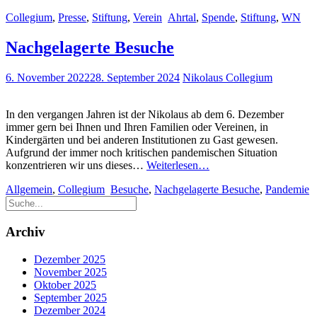
Collegium
Collegium
,
Presse
,
Stiftung
,
Verein
Ahrtal
,
Spende
,
Stiftung
,
WN
überreicht
Spende
Nachgelagerte Besuche
6. November 2022
28. September 2024
Nikolaus Collegium
In den vergangen Jahren ist der Nikolaus ab dem 6. Dezember
immer gern bei Ihnen und Ihren Familien oder Vereinen, in
Kindergärten und bei anderen Institutionen zu Gast gewesen.
Aufgrund der immer noch kritischen pandemischen Situation
Nachgelagerte
konzentrieren wir uns dieses…
Weiterlesen…
Besuche
Allgemein
,
Collegium
Besuche
,
Nachgelagerte Besuche
,
Pandemie
Archiv
Dezember 2025
November 2025
Oktober 2025
September 2025
Dezember 2024