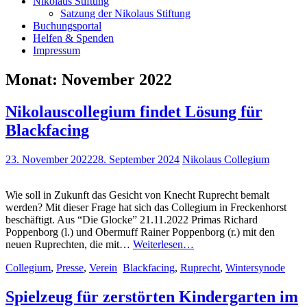
Nikolaus Stiftung
Satzung der Nikolaus Stiftung
Buchungsportal
Helfen & Spenden
Impressum
Monat:
November 2022
Nikolauscollegium findet Lösung für
Blackfacing
23. November 2022
28. September 2024
Nikolaus Collegium
Wie soll in Zukunft das Gesicht von Knecht Ruprecht bemalt
werden? Mit dieser Frage hat sich das Collegium in Freckenhorst
beschäftigt. Aus “Die Glocke” 21.11.2022 Primas Richard
Poppenborg (l.) und Obermuff Rainer Poppenborg (r.) mit den
Nikolauscollegium
neuen Ruprechten, die mit…
Weiterlesen…
findet
Collegium
,
Presse
,
Verein
Blackfacing
,
Ruprecht
,
Wintersynode
Lösung
für
Blackfacing
Spielzeug für zerstörten Kindergarten im