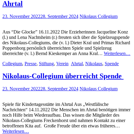
Ahrtal
23. November 2022
28. September 2024
Nikolaus Collegium
Aus “Die Glocke” 16.11.2022 Die Erzieherinnen Jacqueline Konz
(l.) und Lena Nachtsheim (r.) freuten sich über die Spielzeugspende
des Nikolaus-Collegiums, die (v. l.) Dieter Kral und Primas Richard
Poppenborg persönlich überreichten Spiele und Spielzeug
S
überreichte (v. l.) Bernd Kieskemper an Anna Kral…
Weiterlesen…
fü
Collegium
,
Presse
,
Stiftung
,
Verein
Ahrtal
,
Nikolaus
,
Spende
ze
K
i
Nikolaus-Collegium überreicht Spende
A
23. November 2022
28. September 2024
Nikolaus Collegium
Spiele für Kindertagesstätte im Ahrtal Aus „Westfälische
Nachrichten“ 14.11.2022 Die Menschen im Ahrtal benötigen immer
noch Hilfe beim Wiederaufbau. Das wissen die Mitglieder des
Nikolaus-Collegiums Freckenhorst und nahmen Kontakt zu einer
betroffenen Kita auf. Große Freude über ein etwas früheres…
Nikolaus-
Weiterlesen…