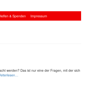
Helfen & Spenden
Impressum
ht werden? Das ist nur eine der Fragen, mit der sich
Gute
eiterlesen…
Traditionen
wahren
und
trotzdem
mit
der