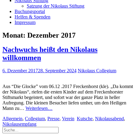
Nikolaus Stiftung
Satzung der Nikolaus Stiftung
Buchungsportal
Helfen & Spenden
Impressum
Monat:
Dezember 2017
Nachwuchs heißt den Nikolaus
willkommen
6. Dezember 2017
28. September 2024
Nikolaus Collegium
Aus “Die Glocke” vom 06.12 .2017 Freckenhorst (kle). „Da kommt
der Nikolaus“, riefen die ersten Kinder auf dem Freckenhorster
Stiftsmarkt begeistert, und sofort war der ganze Platz in heller
Aufregung. Die kleinen Besucher liefen umher, um den Heiligen
Nachwuchs
Mann zu…
Weiterlesen…
heißt
Allgemein
,
Collegium
,
Presse
,
Verein
Kutsche
,
Nikolausabend
,
den
Nikolausempfang
Nikolaus
willkommen