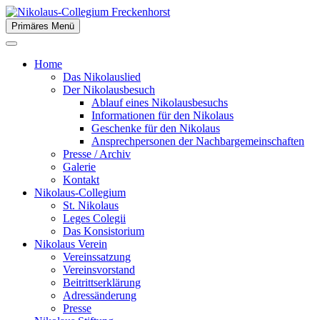
Zum
Inhalt
Primäres Menü
der Stiftsstadt Freckenhorst e.V.
springen
Nikolaus-Collegium
Home
Freckenhorst
Das Nikolauslied
Der Nikolausbesuch
Ablauf eines Nikolausbesuchs
Informationen für den Nikolaus
Geschenke für den Nikolaus
Ansprechpersonen der Nachbargemeinschaften
Presse / Archiv
Galerie
Kontakt
Nikolaus-Collegium
St. Nikolaus
Leges Colegii
Das Konsistorium
Nikolaus Verein
Vereinssatzung
Vereinsvorstand
Beitrittserklärung
Adressänderung
Presse