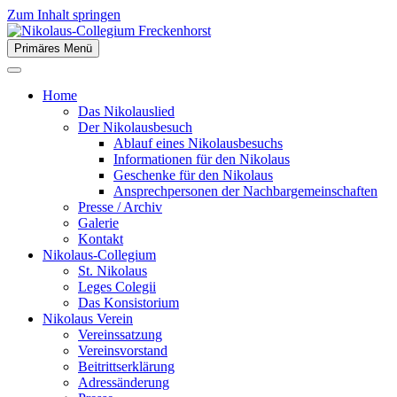
Zum Inhalt springen
Primäres Menü
der Stiftsstadt Freckenhorst e.V.
Nikolaus-Collegium
Home
Freckenhorst
Das Nikolauslied
Der Nikolausbesuch
Ablauf eines Nikolausbesuchs
Informationen für den Nikolaus
Geschenke für den Nikolaus
Ansprechpersonen der Nachbargemeinschaften
Presse / Archiv
Galerie
Kontakt
Nikolaus-Collegium
St. Nikolaus
Leges Colegii
Das Konsistorium
Nikolaus Verein
Vereinssatzung
Vereinsvorstand
Beitrittserklärung
Adressänderung