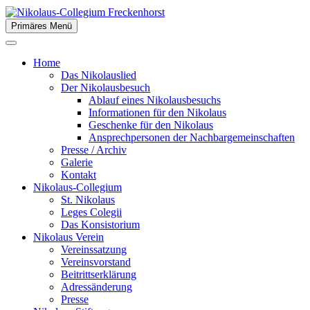
Zum
Inhalt
Primäres Menü
springen
der Stiftsstadt Freckenhorst e.V.
Nikolaus-Collegium
Home
Freckenhorst
Das Nikolauslied
Der Nikolausbesuch
Ablauf eines Nikolausbesuchs
Informationen für den Nikolaus
Geschenke für den Nikolaus
Ansprechpersonen der Nachbargemeinschaften
Presse / Archiv
Galerie
Kontakt
Nikolaus-Collegium
St. Nikolaus
Leges Colegii
Das Konsistorium
Nikolaus Verein
Vereinssatzung
Vereinsvorstand
Beitrittserklärung
Adressänderung
Presse