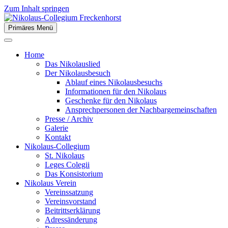
Zum Inhalt springen
Primäres Menü
der Stiftsstadt Freckenhorst e.V.
Nikolaus-Collegium Freckenhor
Home
Das Nikolauslied
Der Nikolausbesuch
Ablauf eines Nikolausbesuchs
Informationen für den Nikolaus
Geschenke für den Nikolaus
Ansprechpersonen der Nachbargemeinschaften
Presse / Archiv
Galerie
Kontakt
Nikolaus-Collegium
St. Nikolaus
Leges Colegii
Das Konsistorium
Nikolaus Verein
Vereinssatzung
Vereinsvorstand
Beitrittserklärung
Adressänderung