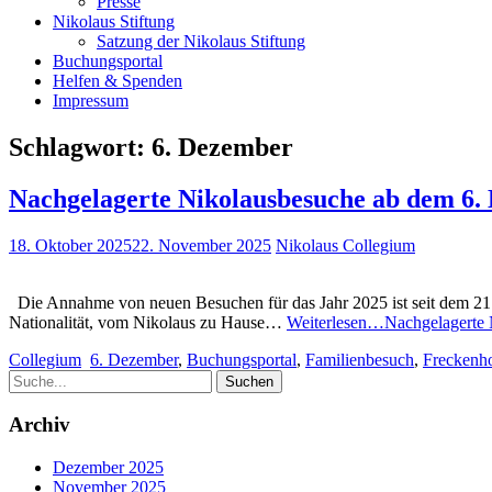
Presse
Nikolaus Stiftung
Satzung der Nikolaus Stiftung
Buchungsportal
Helfen & Spenden
Impressum
Schlagwort:
6. Dezember
Nachgelagerte Nikolausbesuche ab dem 6
18. Oktober 2025
22. November 2025
Nikolaus Collegium
Die Annahme von neuen Besuchen für das Jahr 2025 ist seit dem 21.
Nationalität, vom Nikolaus zu Hause…
Weiterlesen…
Nachgelagerte
Collegium
6. Dezember
,
Buchungsportal
,
Familienbesuch
,
Freckenho
Archiv
Dezember 2025
November 2025