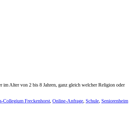
m Alter von 2 bis 8 Jahren, ganz gleich welcher Religion oder
s-Collegium Freckenhorst
,
Online-Anfrage
,
Schule
,
Seniorenheim