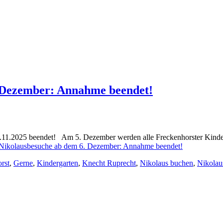
. Dezember: Annahme beendet!
11.2025 beendet! Am 5. Dezember werden alle Freckenhorster Kinder i
 Nikolausbesuche ab dem 6. Dezember: Annahme beendet!
rst
,
Gerne
,
Kindergarten
,
Knecht Ruprecht
,
Nikolaus buchen
,
Nikolau