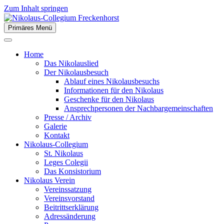
Zum Inhalt springen
Primäres Menü
der Stiftsstadt Freckenhorst e.V.
Nikolaus-Collegium
Home
Freckenhorst
Das Nikolauslied
Der Nikolausbesuch
Ablauf eines Nikolausbesuchs
Informationen für den Nikolaus
Geschenke für den Nikolaus
Ansprechpersonen der Nachbargemeinschaften
Presse / Archiv
Galerie
Kontakt
Nikolaus-Collegium
St. Nikolaus
Leges Colegii
Das Konsistorium
Nikolaus Verein
Vereinssatzung
Vereinsvorstand
Beitrittserklärung
Adressänderung