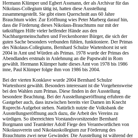
Hermann Klümper und Egbert Assmann, der als Archivar für das
Nikolaus-Collegium tätig ist, hatten diese Ausstellung
zusammengestellt. Sie gibt einen Querschnitt aus 60 Jahre
Brauchtum wider. Zur Eröffnung wies Peter Marberg darauf hin,
dass die Förderung dieses Nikolaus-Brauchtums nur mit der
tatkräftigen Hilfe vieler helfender Hände aus den
Nachbargemeinschaften und Freckenhorster Bürger, die sich der
guten Sache besonders verbunden fühlen, funktioniere. Der Primas
des Nikolaus-Collegiums, Bernhard Schulze Wartenhorst ist seit
2004 in Amt und Würden als Primas. 1978 wurde der Primas des
Abendlandes erstmals in Anlehnung an die Papstwahl in Rom
gewählt. Hermann Klümper hatte dieses Amt von 1978 bis 1986
inne, Paul Klümper folgte ihm von 1986 bis 2004.
Bei der vierten Konklave wurde 2004 Bernhard Schulze
Wartenhorst gewählt. Besonders interessant ist die Vorgehensweise
bei den Wahlen zum Primas. Diese finden in der Ausstellung
besondere Beachtung. Bei der Ausstellungseröffnung erfuhren die
Gastgeber auch, dass inzwischen bereits vier Damen im Knecht
Ruprecht-Aufgebot stehen. Natürlich nutzte die Volksbank die
Ausstellungseröffnung auch dazu, die Arbeit des Vereins zu
würdigen. So überreichten Vorstandsvorsitzender Bernhard
Borgmann und Teamleiter Adolf Fiege den Verantwortlichen von
Nikolausverein und Nikolauskollegium zur Förderung des
Brauchtums zwei neue Gewänder. Die Ausstellung ist während der