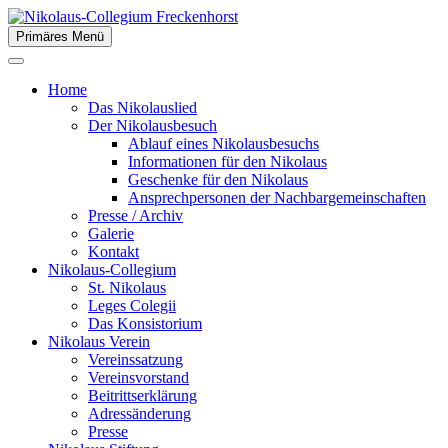
Zum
Inhalt
Primäres Menü
der Stiftsstadt Freckenhorst e.V.
springen
Nikolaus-Collegium
Home
Freckenhorst
Das Nikolauslied
Der Nikolausbesuch
Ablauf eines Nikolausbesuchs
Informationen für den Nikolaus
Geschenke für den Nikolaus
Ansprechpersonen der Nachbargemeinschaften
Presse / Archiv
Galerie
Kontakt
Nikolaus-Collegium
St. Nikolaus
Leges Colegii
Das Konsistorium
Nikolaus Verein
Vereinssatzung
Vereinsvorstand
Beitrittserklärung
Adressänderung
Presse