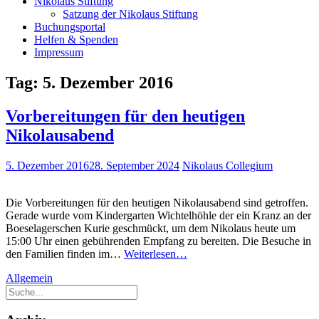
Nikolaus Stiftung
Satzung der Nikolaus Stiftung
Buchungsportal
Helfen & Spenden
Impressum
Tag:
5. Dezember 2016
Vorbereitungen für den heutigen
Nikolausabend
5. Dezember 2016
28. September 2024
Nikolaus Collegium
Die Vorbereitungen für den heutigen Nikolausabend sind getroffen.
Gerade wurde vom Kindergarten Wichtelhöhle der ein Kranz an der
Boeselagerschen Kurie geschmückt, um dem Nikolaus heute um
15:00 Uhr einen gebührenden Empfang zu bereiten. Die Besuche in
Vorbereitungen
den Familien finden im…
Weiterlesen…
für
Allgemein
den
heutigen
Nikolausabend