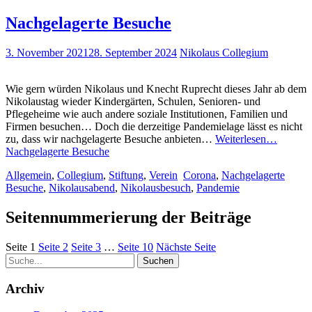
Nachgelagerte Besuche
3. November 2021
28. September 2024
Nikolaus Collegium
Wie gern würden Nikolaus und Knecht Ruprecht dieses Jahr ab dem
Nikolaustag wieder Kindergärten, Schulen, Senioren- und
Pflegeheime wie auch andere soziale Institutionen, Familien und
Firmen besuchen… Doch die derzeitige Pandemielage lässt es nicht
zu, dass wir nachgelagerte Besuche anbieten…
Weiterlesen…
Nachgelagerte Besuche
Allgemein
,
Collegium
,
Stiftung
,
Verein
Corona
,
Nachgelagerte
Besuche
,
Nikolausabend
,
Nikolausbesuch
,
Pandemie
Seitennummerierung der Beiträge
Seite
1
Seite
2
Seite
3
…
Seite
10
Nächste Seite
Archiv