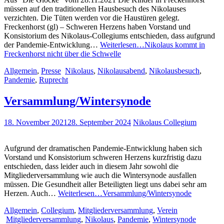
müssen auf den traditionellen Hausbesuch des Nikolauses
verzichten. Die Tüten werden vor die Haustüren gelegt.
Freckenhorst (gl) – Schweren Herzens haben Vorstand und
Konsistorium des Nikolaus-Collegiums entschieden, dass aufgrund
der Pandemie-Entwicklung…
Weiterlesen…
Nikolaus kommt in
Freckenhorst nicht über die Schwelle
Allgemein
,
Presse
Nikolaus
,
Nikolausabend
,
Nikolausbesuch
,
Pandemie
,
Ruprecht
Versammlung/Wintersynode
18. November 2021
28. September 2024
Nikolaus Collegium
Aufgrund der dramatischen Pandemie-Entwicklung haben sich
Vorstand und Konsistorium schweren Herzens kurzfristig dazu
entschieden, dass leider auch in diesem Jahr sowohl die
Mitgliederversammlung wie auch die Wintersynode ausfallen
müssen. Die Gesundheit aller Beteiligten liegt uns dabei sehr am
Herzen. Auch…
Weiterlesen…
Versammlung/Wintersynode
Allgemein
,
Collegium
,
Mitgliederversammlung
,
Verein
Mitgliederversammlung
,
Nikolaus
,
Pandemie
,
Wintersynode