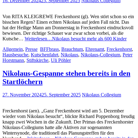
16. Dezember 2024
25. September 2025
Nikolaus Collegium
Von RITA KLEIGREWE Freckenhorst (gl). Wen stört schon so ein
bisschen Regen? Einen echten Nikolaus auf jeden Fall nicht. Das
hat der Heilige Mann am Donnerstag in Freckenhorst eindrucksvoll
bewiesen. Der richtige Schauer war zwar schon vorbei, als die
Kutsche…
Weiterlesen…
Nikolaus besucht mehr als 600 Kinder
Allgemein
,
Presse
BFFbrass
,
Brauchtum
,
Ehrenamt
,
Freckenhorst
,
Hausbesuche
,
Kutschenfahrt
,
Nikolaus
,
Nikolaus-Collegium
,
Peter
Horstmann
,
Stiftskirche
,
Uli Pöhler
Nikolaus-Gespanne stehen bereits in den
Startlöchern
27. November 2024
25. September 2025
Nikolaus Collegium
Freckenhorst (aen). „Ganz Freckenhorst wird am 5. Dezember
wieder vom Nikolaus besucht“, blickte Richard Poppenborg freudig
knapp zwei Wochen in die Zukunft. Der Primas des Freckenhorster
Nikolaus-Collegiums hatte alle Aktiven zur sogenannten
Wintersynode, die traditionell das Planungstreffen für den