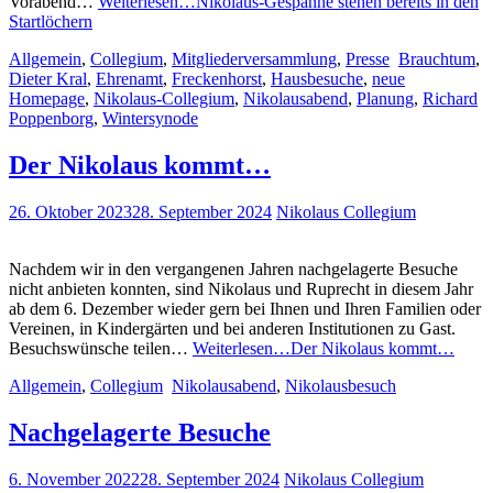
Vorabend…
Weiterlesen…
Nikolaus-Gespanne stehen bereits in den
Startlöchern
Allgemein
,
Collegium
,
Mitgliederversammlung
,
Presse
Brauchtum
,
Dieter Kral
,
Ehrenamt
,
Freckenhorst
,
Hausbesuche
,
neue
Homepage
,
Nikolaus-Collegium
,
Nikolausabend
,
Planung
,
Richard
Poppenborg
,
Wintersynode
Der Nikolaus kommt…
26. Oktober 2023
28. September 2024
Nikolaus Collegium
Nachdem wir in den vergangenen Jahren nachgelagerte Besuche
nicht anbieten konnten, sind Nikolaus und Ruprecht in diesem Jahr
ab dem 6. Dezember wieder gern bei Ihnen und Ihren Familien oder
Vereinen, in Kindergärten und bei anderen Institutionen zu Gast.
Besuchswünsche teilen…
Weiterlesen…
Der Nikolaus kommt…
Allgemein
,
Collegium
Nikolausabend
,
Nikolausbesuch
Nachgelagerte Besuche
6. November 2022
28. September 2024
Nikolaus Collegium