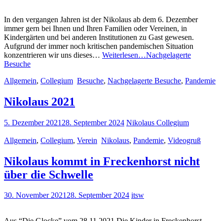
In den vergangen Jahren ist der Nikolaus ab dem 6. Dezember
immer gern bei Ihnen und Ihren Familien oder Vereinen, in
Kindergärten und bei anderen Institutionen zu Gast gewesen.
Aufgrund der immer noch kritischen pandemischen Situation
konzentrieren wir uns dieses…
Weiterlesen…
Nachgelagerte
Besuche
Allgemein
,
Collegium
Besuche
,
Nachgelagerte Besuche
,
Pandemie
Nikolaus 2021
5. Dezember 2021
28. September 2024
Nikolaus Collegium
Allgemein
,
Collegium
,
Verein
Nikolaus
,
Pandemie
,
Videogruß
Nikolaus kommt in Freckenhorst nicht
über die Schwelle
30. November 2021
28. September 2024
itsw
Aus “Die Glocke” vom 28.11.2021 Die Kinder in Freckenhorst