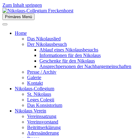
Zum Inhalt springen
Primäres Menü
der Stiftsstadt Freckenhorst e.V.
Nikolaus-Collegium
Home
Freckenhorst
Das Nikolauslied
Der Nikolausbesuch
Ablauf eines Nikolausbesuchs
Informationen für den Nikolaus
Geschenke für den Nikolaus
Ansprechpersonen der Nachbargemeinschaften
Presse / Archiv
Galerie
Kontakt
Nikolaus-Collegium
St. Nikolaus
Leges Colegii
Das Konsistorium
Nikolaus Verein
Vereinssatzung
Vereinsvorstand
Beitrittserklärung
Adressänderung