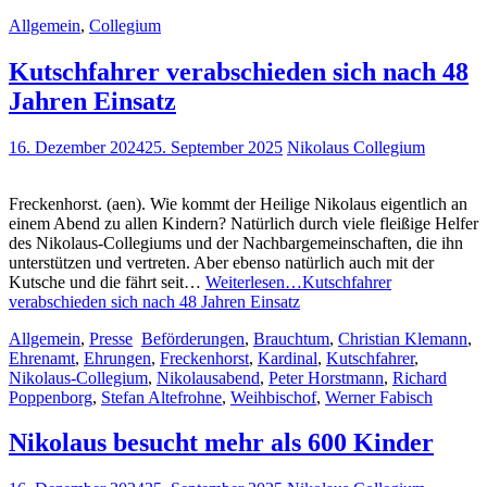
Allgemein
,
Collegium
Kutschfahrer verabschieden sich nach 48
Jahren Einsatz
16. Dezember 2024
25. September 2025
Nikolaus Collegium
Freckenhorst. (aen). Wie kommt der Heilige Nikolaus eigentlich an
einem Abend zu allen Kindern? Natürlich durch viele fleißige Helfer
des Nikolaus-Collegiums und der Nachbargemeinschaften, die ihn
unterstützen und vertreten. Aber ebenso natürlich auch mit der
Kutsche und die fährt seit…
Weiterlesen…
Kutschfahrer
verabschieden sich nach 48 Jahren Einsatz
Allgemein
,
Presse
Beförderungen
,
Brauchtum
,
Christian Klemann
,
Ehrenamt
,
Ehrungen
,
Freckenhorst
,
Kardinal
,
Kutschfahrer
,
Nikolaus-Collegium
,
Nikolausabend
,
Peter Horstmann
,
Richard
Poppenborg
,
Stefan Altefrohne
,
Weihbischof
,
Werner Fabisch
Nikolaus besucht mehr als 600 Kinder