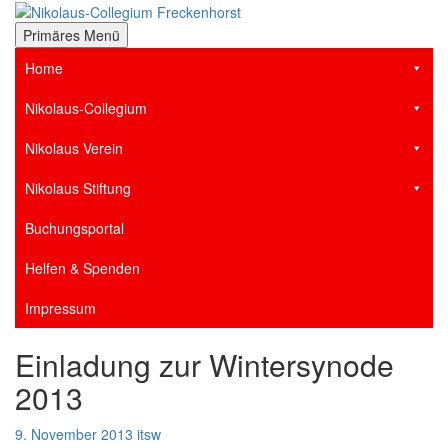
Zum
Inhalt
der Stiftsstadt Freckenhorst e.V.
Primäres Menü
Nikolaus-Collegium
springen
Home
Freckenhorst
Nikolaus-Collegium
Nikolaus Verein
Nikolaus Stiftung
Buchungsportal
Helfen & Spenden
Impressum
Einladung zur Wintersynode
2013
9. November 2013
itsw