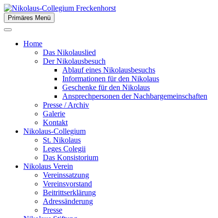
Zum
Inhalt
Primäres Menü
der Stiftsstadt Freckenhorst e.V.
springen
Nikolaus-Collegium Freckenhor
Home
Das Nikolauslied
Der Nikolausbesuch
Ablauf eines Nikolausbesuchs
Informationen für den Nikolaus
Geschenke für den Nikolaus
Ansprechpersonen der Nachbargemeinschaften
Presse / Archiv
Galerie
Kontakt
Nikolaus-Collegium
St. Nikolaus
Leges Colegii
Das Konsistorium
Nikolaus Verein
Vereinssatzung
Vereinsvorstand
Beitrittserklärung
Adressänderung
Presse