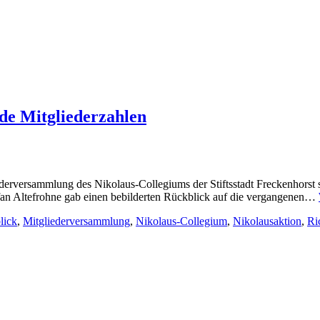
nde Mitgliederzahlen
iederversammlung des Nikolaus-Collegiums der Stiftsstadt Freckenhorst
fan Altefrohne gab einen bebilderten Rückblick auf die vergangenen…
lick
,
Mitgliederversammlung
,
Nikolaus-Collegium
,
Nikolausaktion
,
Ri