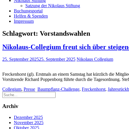
Nikolaus Stiftung
Satzung der Nikolaus Stiftung
Buchungsportal
Helfen & Spenden
Impressum
Schlagwort:
Vorstandswahlen
Nikolaus-Collegium freut sich über steige
25. September 2025
25. September 2025
Nikolaus Collegium
Freckenhorst (gl). Erstmals an einem Samstag hat kürzlich die Mitgl
Vorsitzende Richard Poppenborg führte durch die Tagesordnung. Ste
Collegium
,
Presse
Baumpflanz-Challenge
,
Freckenhorst
,
Jahresrückb
Archiv
Dezember 2025
November 2025
Oktober 2025