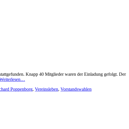
 stattgefunden. Knapp 40 Mitglieder waren der Einladung gefolgt. Der
Nikolaus-
Weiterlesen…
Collegium
chard Poppenborg
,
Vereinsleben
,
Vorstandswahlen
freut
sich
über
steigende
Mitgliederzahlen