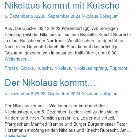
Nikolaus kommt mit Kutsche
5. Dezember 2022
28. September 2024
Nikolaus Collegium
Aus „Die Glocke“ 05.12.2022 Warendorf (gl). Am morgigen
Dienstag reist der Nikolaus mit seinem Begleiter Knecht Ruprecht
in einer Kutsche vom Nordrhein-Westfälischen Landgestüt an.
Nach einer Rundfahrt durch die Stadt kommt das prächtige
Gespann, gezogen von imposanten Kaltblütern, um 16.30…
Nikolaus
Weiterlesen…
kommt
Presse
Glocke
,
Kutsche
,
Nikolaus
,
Nikolausempfang
,
Ruprecht
mit
Kutsche
Der Nikolaus kommt…
4. Dezember 2020
28. September 2024
Nikolaus Collegium
Der Nikolaus kommt… Wie immer am Vorabend des
Nikolaustages, am 5. Dezember. Leider nicht zu den vielen
Kindern und ihren Familien persönlich. Leider nur virtuell.
Pfarrdechant Manfred Krampe und Bürger Bürgermeister Peter
Horstmann empfangen den Nikolaus und Knecht Ruprecht. Am…
Der
Weiterlesen…