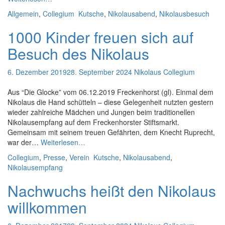
Nikolaus
Allgemein
,
Collegium
Kutsche
,
Nikolausabend
,
Nikolausbesuch
kommt…
1000 Kinder freuen sich auf
Besuch des Nikolaus
6. Dezember 2019
28. September 2024
Nikolaus Collegium
Aus “Die Glocke” vom 06.12.2019 Freckenhorst (gl). Einmal dem
Nikolaus die Hand schütteln – diese Gelegenheit nutzten gestern
wieder zahlreiche Mädchen und Jungen beim traditionellen
Nikolausempfang auf dem Freckenhorster Stiftsmarkt.
Gemeinsam mit seinem treuen Gefährten, dem Knecht Ruprecht,
1000
war der…
Weiterlesen…
Kinder
Collegium
,
Presse
,
Verein
Kutsche
,
Nikolausabend
,
freuen
Nikolausempfang
sich
auf
Nachwuchs heißt den Nikolaus
Besuch
willkommen
des
Nikolaus