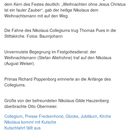
dem Kern des Festes deutlich: „Weihnachten ohne Jesus Christus
ist ein fauler Zauber“, gab der heilige Nikolaus dem
Weihnachtsmann mit auf den Weg.
Die Fahne des Nikolaus-Collegiums trug Thomas Pues in die
Stiftskirche. Fotos: Baumjohann
Unvermutete Begegnung im Festgottesdienst: der
Weihnachtsmann (Stefan Altefrohne) traf auf den Nikolaus
(August Weiser).
Primas Richard Poppenborg erinnerte an die Anfänge des
Collegiums.
Grüße von der befreundeten Nikolaus-Gilde Hauzenberg
überbrachte Otto Obermeier.
Collegium
,
Presse
Freckenhorst
,
Glocke
,
Jubiläum
,
Kirche
Beitragsnavigation
Nikolaus kommt mit Kutsche
Kutschfahrt fällt aus