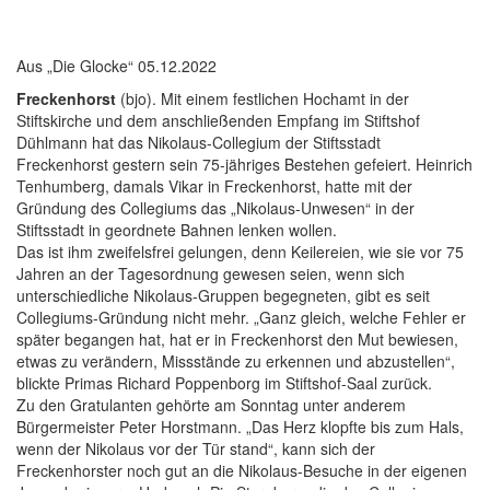
Aus „Die Glocke“ 05.12.2022
Freckenhorst
(bjo). Mit einem festlichen Hochamt in der
Stiftskirche und dem anschließenden Empfang im Stiftshof
Dühlmann hat das Nikolaus-Collegium der Stiftsstadt
Freckenhorst gestern sein 75-jähriges Bestehen gefeiert. Heinrich
Tenhumberg, damals Vikar in Freckenhorst, hatte mit der
Gründung des Collegiums das „Nikolaus-Unwesen“ in der
Stiftsstadt in geordnete Bahnen lenken wollen.
Das ist ihm zweifelsfrei gelungen, denn Keilereien, wie sie vor 75
Jahren an der Tagesordnung gewesen seien, wenn sich
unterschiedliche Nikolaus-Gruppen begegneten, gibt es seit
Collegiums-Gründung nicht mehr. „Ganz gleich, welche Fehler er
später begangen hat, hat er in Freckenhorst den Mut bewiesen,
etwas zu verändern, Missstände zu erkennen und abzustellen“,
blickte Primas Richard Poppenborg im Stiftshof-Saal zurück.
Zu den Gratulanten gehörte am Sonntag unter anderem
Bürgermeister Peter Horstmann. „Das Herz klopfte bis zum Hals,
wenn der Nikolaus vor der Tür stand“, kann sich der
Freckenhorster noch gut an die Nikolaus-Besuche in der eigenen