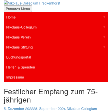
Zum
Inhalt
der Stiftsstadt Freckenhorst e.V.
Primäres Menü
Nikolaus-Collegium
springen
Home
Freckenhorst
Nikolaus-Collegium
Nikolaus Verein
Nikolaus Stiftung
Buchungsportal
Helfen & Spenden
Impressum
Festlicher Empfang zum 75-
jährigen
5. Dezember 2022
28. September 2024
Nikolaus Collegium