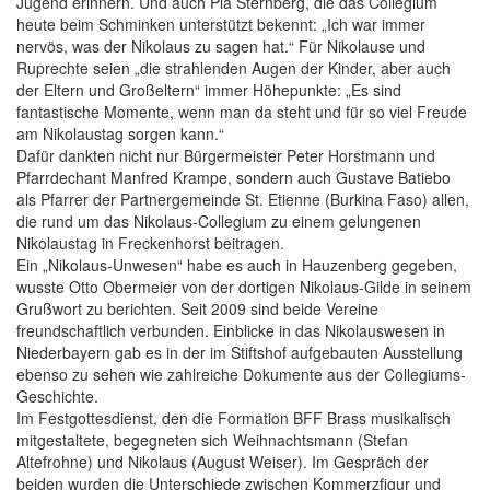
Jugend erinnern. Und auch Pia Sternberg, die das Collegium
heute beim Schminken unterstützt bekennt: „Ich war immer
nervös, was der Nikolaus zu sagen hat.“ Für Nikolause und
Ruprechte seien „die strahlenden Augen der Kinder, aber auch
der Eltern und Großeltern“ immer Höhepunkte: „Es sind
fantastische Momente, wenn man da steht und für so viel Freude
am Nikolaustag sorgen kann.“
Dafür dankten nicht nur Bürgermeister Peter Horstmann und
Pfarrdechant Manfred Krampe, sondern auch Gustave Batiebo
als Pfarrer der Partnergemeinde St. Etienne (Burkina Faso) allen,
die rund um das Nikolaus-Collegium zu einem gelungenen
Nikolaustag in Freckenhorst beitragen.
Ein „Nikolaus-Unwesen“ habe es auch in Hauzenberg gegeben,
wusste Otto Obermeier von der dortigen Nikolaus-Gilde in seinem
Grußwort zu berichten. Seit 2009 sind beide Vereine
freundschaftlich verbunden. Einblicke in das Nikolauswesen in
Niederbayern gab es in der im Stiftshof aufgebauten Ausstellung
ebenso zu sehen wie zahlreiche Dokumente aus der Collegiums-
Geschichte.
Im Festgottesdienst, den die Formation BFF Brass musikalisch
mitgestaltete, begegneten sich Weihnachtsmann (Stefan
Altefrohne) und Nikolaus (August Weiser). Im Gespräch der
beiden wurden die Unterschiede zwischen Kommerzfigur und