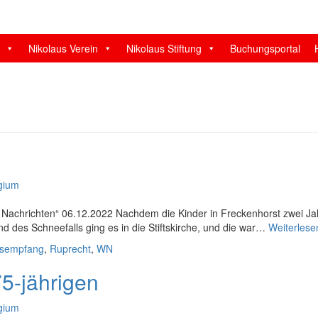
reckenhorst
Nikolaus Verein
Nikolaus Stiftung
Buchungsportal
egium
he Nachrichten“ 06.12.2022 Nachdem die Kinder in Freckenhorst zwei Ja
des Schneefalls ging es in die Stiftskirche, und die war…
Weiterles
usempfang
,
Ruprecht
,
WN
5-jährigen
egium