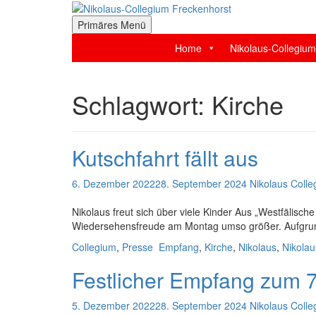
Zum
Inhalt
der Stiftsstadt Freckenhorst e.V.
Primäres Menü
Nikolaus-Collegium F
springen
Home
Nikolaus-Collegium
Schlagwort:
Kirche
Kutschfahrt fällt aus
6. Dezember 2022
28. September 2024
Nikolaus Coll
Nikolaus freut sich über viele Kinder Aus „Westfälisc
Wiedersehensfreude am Montag umso größer. Aufgrund 
Collegium
,
Presse
Empfang
,
Kirche
,
Nikolaus
,
Nikola
Festlicher Empfang zum 7
5. Dezember 2022
28. September 2024
Nikolaus Coll