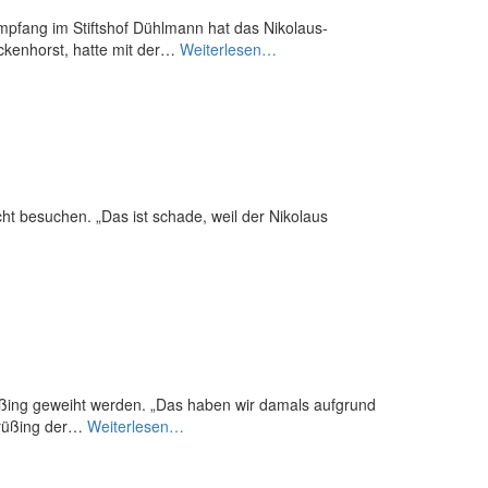
mpfang im Stiftshof Dühlmann hat das Nikolaus-
Festlicher
eckenhorst, hatte mit der…
Weiterlesen…
Empfang
zum
75-
jährigen
cht besuchen. „Das ist schade, weil der Nikolaus
rüßing geweiht werden. „Das haben wir damals aufgrund
Fahne
Krüßing der…
Weiterlesen…
wird
am