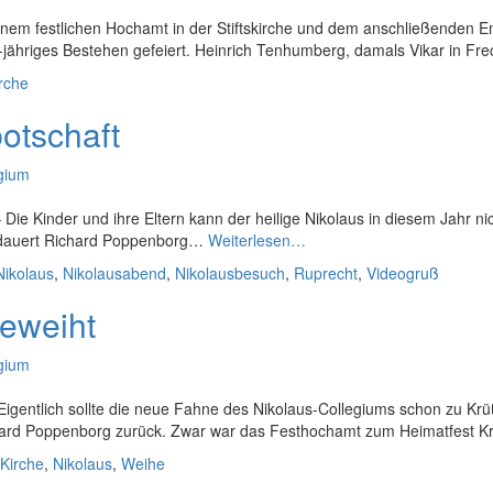
einem festlichen Hochamt in der Stiftskirche und dem anschließenden E
5-jähriges Bestehen gefeiert. Heinrich Tenhumberg, damals Vikar in Fr
rche
otschaft
egium
ie Kinder und ihre Eltern kann der heilige Nikolaus in diesem Jahr ni
Nikolaus
bedauert Richard Poppenborg…
Weiterlesen…
grüßt
Nikolaus
,
Nikolausabend
,
Nikolausbesuch
,
Ruprecht
,
Videogruß
per
Videobotschaft
eweiht
egium
Eigentlich sollte die neue Fahne des Nikolaus-Collegiums schon zu K
chard Poppenborg zurück. Zwar war das Festhochamt zum Heimatfest 
Kirche
,
Nikolaus
,
Weihe