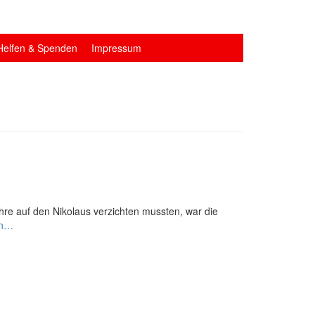
Helfen & Spenden
Impressum
hre auf den Nikolaus verzichten mussten, war die
Kutschfahrt
en…
fällt
aus