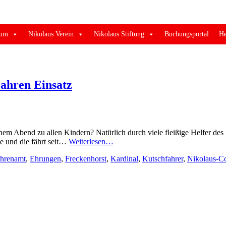
st
ium
Nikolaus Verein
Nikolaus Stiftung
Buchungsportal
He
Jahren Einsatz
inem Abend zu allen Kindern? Natürlich durch viele fleißige Helfer d
Kutschfahrer
he und die fährt seit…
Weiterlesen…
verabschieden
hrenamt
,
Ehrungen
,
Freckenhorst
,
Kardinal
,
Kutschfahrer
,
Nikolaus-C
sich
nach
48
Jahren
Einsatz