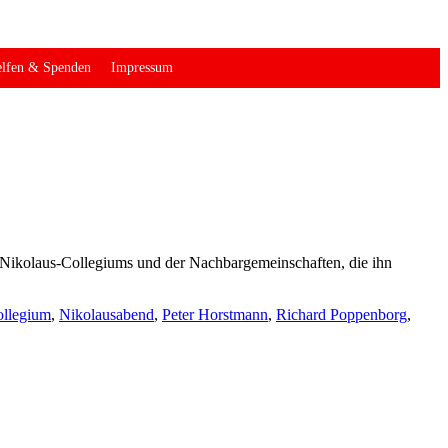
lfen & Spenden
Impressum
es Nikolaus-Collegiums und der Nachbargemeinschaften, die ihn
ollegium
,
Nikolausabend
,
Peter Horstmann
,
Richard Poppenborg
,