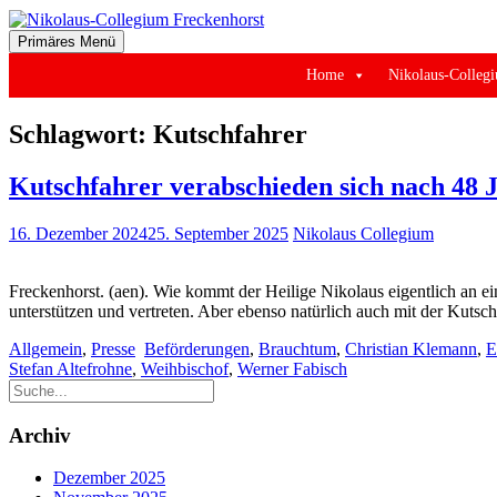
Zum
Inhalt
Primäres Menü
springen
der Stiftsstadt Freckenhorst e.V.
Nikolaus-Collegium Freckenhor
Home
Nikolaus-Colleg
Schlagwort:
Kutschfahrer
Kutschfahrer verabschieden sich nach 48 
16. Dezember 2024
25. September 2025
Nikolaus Collegium
Freckenhorst. (aen). Wie kommt der Heilige Nikolaus eigentlich an e
unterstützen und vertreten. Aber ebenso natürlich auch mit der Kutsc
Allgemein
,
Presse
Beförderungen
,
Brauchtum
,
Christian Klemann
,
E
Stefan Altefrohne
,
Weihbischof
,
Werner Fabisch
Archiv
Dezember 2025