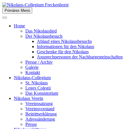
Zum
Inhalt
Primäres Menü
der Stiftsstadt Freckenhorst e.V.
springen
Nikolaus-Collegium
Home
Freckenhorst
Das Nikolauslied
Der Nikolausbesuch
Ablauf eines Nikolausbesuchs
Informationen für den Nikolaus
Geschenke für den Nikolaus
Ansprechpersonen der Nachbargemeinschaften
Presse / Archiv
Galerie
Kontakt
Nikolaus-Collegium
St. Nikolaus
Leges Colegii
Das Konsistorium
Nikolaus Verein
Vereinssatzung
Vereinsvorstand
Beitrittserklärung
Adressänderung
Presse