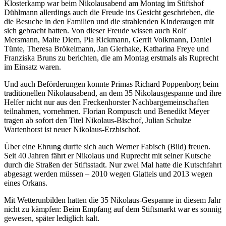
Klosterkamp war beim Nikolausabend am Montag im Stiftshof
Dühlmann allerdings auch die Freude ins Gesicht geschrieben, die
die Besuche in den Familien und die strahlenden Kinderaugen mit
sich gebracht hatten. Von dieser Freude wissen auch Rolf
Mersmann, Malte Diem, Pia Rickmann, Gerrit Volkmann, Daniel
Tünte, Theresa Brökelmann, Jan Gierhake, Katharina Freye und
Franziska Bruns zu berichten, die am Montag erstmals als Ruprecht
im Einsatz waren.
Und auch Beförderungen konnte Primas Richard Poppenborg beim
traditionellen Nikolausabend, an dem 35 Nikolausgespanne und ihre
Helfer nicht nur aus den Freckenhorster Nachbargemeinschaften
teilnahmen, vornehmen. Florian Rompusch und Benedikt Meyer
tragen ab sofort den Titel Nikolaus-Bischof, Julian Schulze
Wartenhorst ist neuer Nikolaus-Erzbischof.
Über eine Ehrung durfte sich auch Werner Fabisch (Bild) freuen.
Seit 40 Jahren fährt er Nikolaus und Ruprecht mit seiner Kutsche
durch die Straßen der Stiftsstadt. Nur zwei Mal hatte die Kutschfahrt
abgesagt werden müssen – 2010 wegen Glatteis und 2013 wegen
eines Orkans.
Mit Wetterunbilden hatten die 35 Nikolaus-Gespanne in diesem Jahr
nicht zu kämpfen: Beim Empfang auf dem Stiftsmarkt war es sonnig
gewesen, später lediglich kalt.