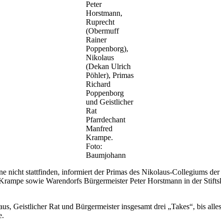
Peter
Horstmann,
Ruprecht
(Obermuff
Rainer
Poppenborg),
Nikolaus
(Dekan Ulrich
Pöhler), Primas
Richard
Poppenborg
und Geistlicher
Rat
Pfarrdechant
Manfred
Krampe.
Foto:
Baumjohann
cht stattfinden, informiert der Primas des Nikolaus-Collegiums der St
Krampe sowie Warendorfs Bürgermeister Peter Horstmann in der Stifts
us, Geistlicher Rat und Bürgermeister insgesamt drei „Takes“, bis all
e.