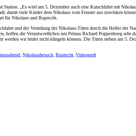
t Station. „Es wird am 5. Dezember auch eine Kutschfahrt mit Nikolau
dt, damit viele Kinder dem Nikolaus vom Fenster aus zuwinken können“, 
rt für Nikolaus und Ruprecht.
hfahrt und der Verteilung der Nikolaus-Tüten durch die Helfer der N
ten, hoffen die Verantwortlichen um Primas Richard Poppenborg sehr 
r werden wir leider nicht klingeln können. Die Tüten stehen am 5. 
olausabend
,
Nikolausbesuch
,
Ruprecht
,
Videogruß