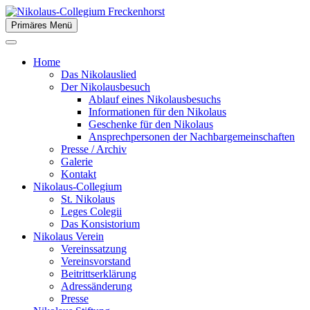
Zum
Inhalt
Primäres Menü
der Stiftsstadt Freckenhorst e.V.
springen
Nikolaus-Collegium Freckenhor
Home
Das Nikolauslied
Der Nikolausbesuch
Ablauf eines Nikolausbesuchs
Informationen für den Nikolaus
Geschenke für den Nikolaus
Ansprechpersonen der Nachbargemeinschaften
Presse / Archiv
Galerie
Kontakt
Nikolaus-Collegium
St. Nikolaus
Leges Colegii
Das Konsistorium
Nikolaus Verein
Vereinssatzung
Vereinsvorstand
Beitrittserklärung
Adressänderung
Presse