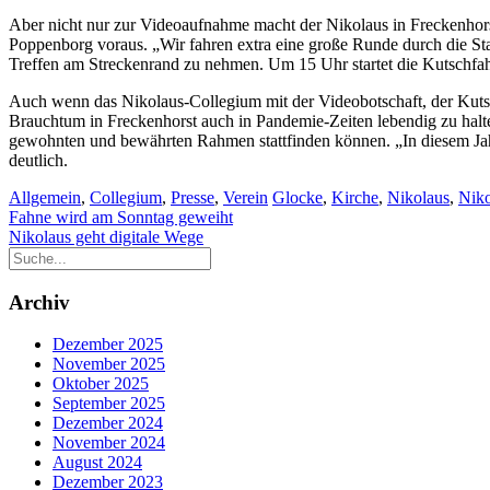
Aber nicht nur zur Videoaufnahme macht der Nikolaus in Freckenhors
Poppenborg voraus. „Wir fahren extra eine große Runde durch die Sta
Treffen am Streckenrand zu nehmen. Um 15 Uhr startet die Kutschfah
Auch wenn das Nikolaus-Collegium mit der Videobotschaft, der Kutsc
Brauchtum in Freckenhorst auch in Pandemie-Zeiten lebendig zu hal
gewohnten und bewährten Rahmen stattfinden können. „In diesem Jah
deutlich.
Allgemein
,
Collegium
,
Presse
,
Verein
Glocke
,
Kirche
,
Nikolaus
,
Nik
Beitragsnavigation
Fahne wird am Sonntag geweiht
Nikolaus geht digitale Wege
Archiv
Dezember 2025
November 2025
Oktober 2025
September 2025
Dezember 2024
November 2024
August 2024
Dezember 2023